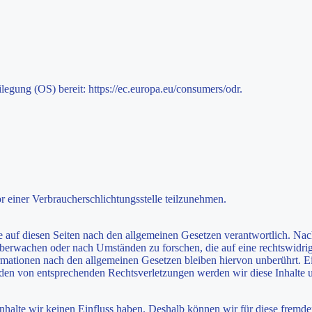
legung (OS) bereit: https://ec.europa.eu/consumers/odr.
vor einer Verbraucherschlichtungsstelle teilzunehmen.
 auf diesen Seiten nach den allgemeinen Gesetzen verantwortlich. Nac
 überwachen oder nach Umständen zu forschen, die auf eine rechtswidrig
ationen nach den allgemeinen Gesetzen bleiben hiervon unberührt. Ein
den von entsprechenden Rechtsverletzungen werden wir diese Inhalte 
 Inhalte wir keinen Einfluss haben. Deshalb können wir für diese fremd