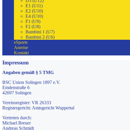
D3 (U12)
E1 (U11)
E2 (U10)
E4 (U10)
F1 (U9)
F2 (U8)
Bambini 1 (U7)
Bambini 2 (U6)
eSports
Anreise
Kontakt
Impressum
Angaben gemäß § 5 TMG
BSC Union Solingen 1897 e.V.
Emdenstraße 6
42697 Solingen
Vereinsregister: VR 26333
Registergericht: Amtsgericht Wuppertal
Vertreten durch:
Michael Breuer
Andreas Schmidt